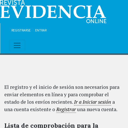
Ir al contenido principal
Ir al menú de navegación principal
Ir al pie de página del sitio
REGISTRARSE
ENTRAR
El registro y el inicio de sesión son necesarios para
enviar elementos en línea y para comprobar el
estado de los envíos recientes.
Ir a Iniciar sesión
a
una cuenta existente o
Registrar
una nueva cuenta.
Lista de comprobación para la