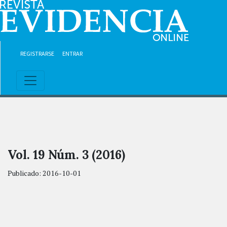
Ir al contenido principal
Ir al menú de navegación principal
Ir al pie de página del sitio
REGISTRARSE
ENTRAR
Vol. 19 Núm. 3 (2016)
Publicado:
2016-10-01