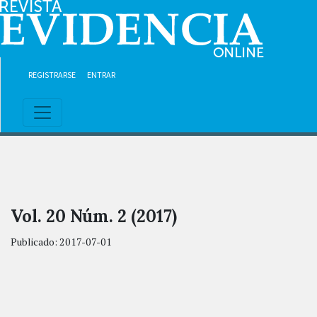
Ir al contenido principal
Ir al menú de navegación principal
Ir al pie de página del sitio
REGISTRARSE
ENTRAR
Vol. 20 Núm. 2 (2017)
Publicado:
2017-07-01