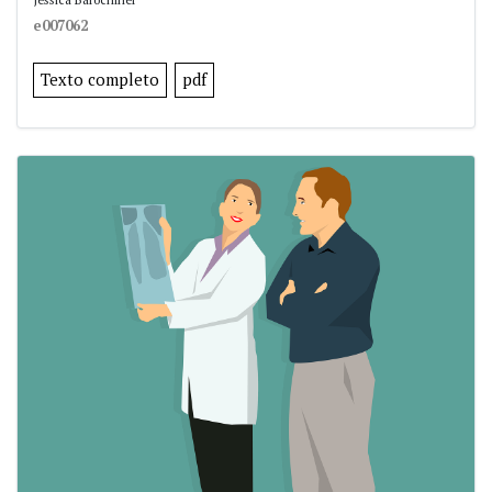
e007062
Texto completo
pdf