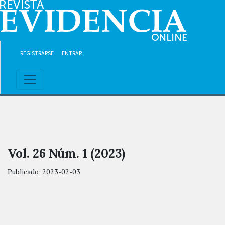
Ir al contenido principal
Ir al menú de navegación principal
Ir al pie de página del sitio
REGISTRARSE
ENTRAR
Vol. 26 Núm. 1 (2023)
Publicado:
2023-02-03